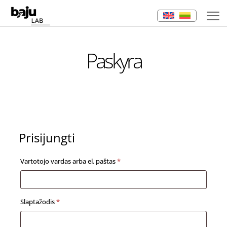
Paskyra
Prisijungti
Privalomas
Vartotojo vardas arba el. paštas
*
Privalomas
Slaptažodis
*