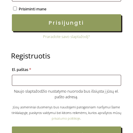
Prisiminti mane
Prisijungti
Praradote savo slaptažodį?
Registruotis
Privalomas
El. paštas
*
Naujo slaptažodžio nustatymo nuoroda bus išsiųsta į jūsų el.
pašto adresą.
Jūsų asmeniniai duomenys bus naudojami patogesniam naršymui šiame
tinklalapyje, paskyros valdymui bei kitoms reikmėms, kurios aprašytos mūsų
privatumo politikoje
.