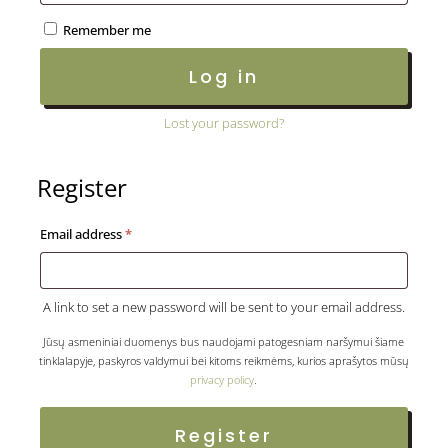
Remember me
Log in
Lost your password?
Register
Required
Email address
*
A link to set a new password will be sent to your email address.
Jūsų asmeniniai duomenys bus naudojami patogesniam naršymui šiame
tinklalapyje, paskyros valdymui bei kitoms reikmėms, kurios aprašytos mūsų
privacy policy
.
Register