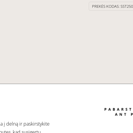
PREKĖS KODAS:
SST250
a į delną ir paskirstykite
inutes, kad susigertų