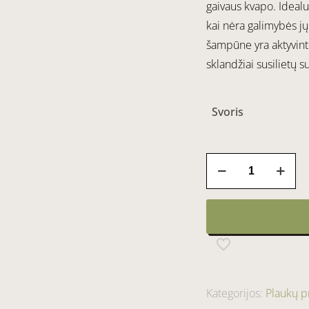
gaivaus kvapo. Idealu
kai nėra galimybės j
šampūne yra aktyvinto
sklandžiai susilietų s
Svoris
produkto
kiekis:
Sausas
šampūnas
TAMSIEMS
Kategorijos:
Plaukų p