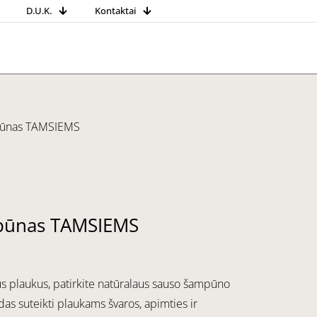
D.U.K.
Kontaktai
pūnas TAMSIEMS
pūnas TAMSIEMS
us plaukus, patirkite natūralaus sauso šampūno
das suteikti plaukams švaros, apimties ir