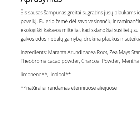
Šis sausas šampūnas greitai sugražins jūsų plaukams id
poveikį. Fulerio žemė dėl savo vėsinančių ir raminančių
ekologiški kakavos milteliai, kad sklandžiai susilietų 
galvos odos riebalų gamybą, drėkina plaukus ir suteik
Ingredients: Maranta Arundinacea Root, Zea Mays Starc
Theobroma cacao powder, Charcoal Powder, Mentha Pipe
limonene**, linalool**
**natūraliai randamas eteriniuose aliejuose