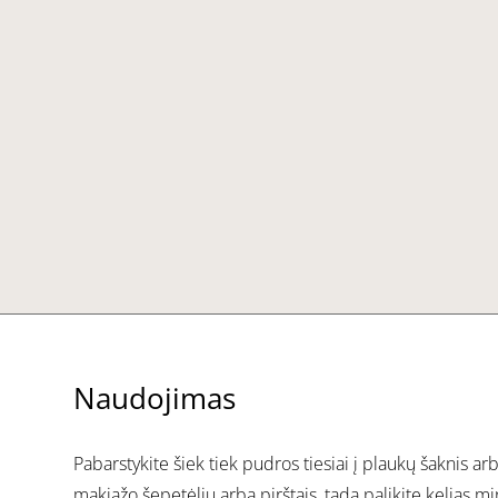
Naudojimas
Pabarstykite šiek tiek pudros tiesiai į plaukų šaknis arb
makiažo šepetėliu arba pirštais, tada palikite kelias m