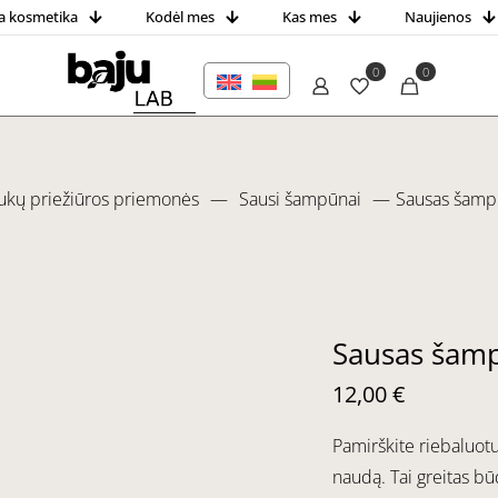
a kosmetika
Kodėl mes
Kas mes
Naujienos
0
0
ukų priežiūros priemonės
—
Sausi šampūnai
—
Sausas šam
Sausas šam
12,00
€
Pamirškite riebaluot
naudą. Tai greitas bū