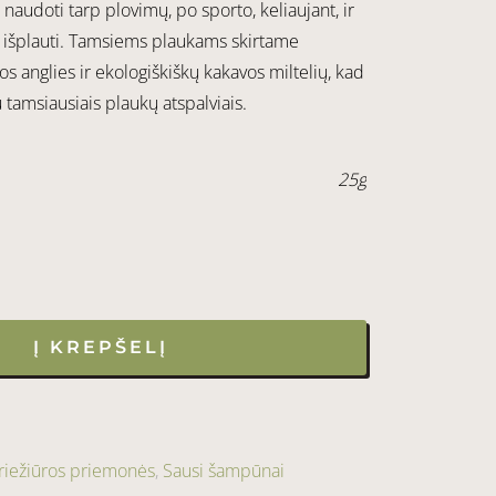
 naudoti tarp plovimų, po sporto, keliaujant, ir
ų išplauti. Tamsiems plaukams skirtame
s anglies ir ekologiškiškų kakavos miltelių, kad
u tamsiausiais plaukų atspalviais.
25g
Į KREPŠELĮ
riežiūros priemonės
,
Sausi šampūnai