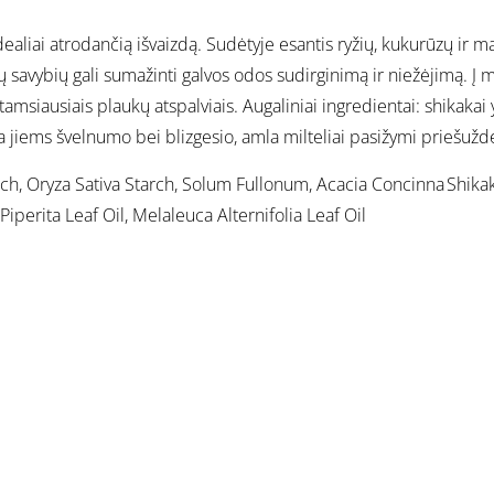
ealiai atrodančią išvaizdą. Sudėtyje esantis ryžių, kukurūzų ir m
 savybių gali sumažinti galvos odos sudirginimą ir niežėjimą. Į m
su tamsiausiais plaukų atspalviais. Augaliniai ingredientai: shik
ia jiems švelnumo bei blizgesio, amla milteliai pasižymi priešu
h, Oryza Sativa Starch, Solum Fullonum, Acacia Concinna Shikak
rita Leaf Oil, Melaleuca Alternifolia Leaf Oil