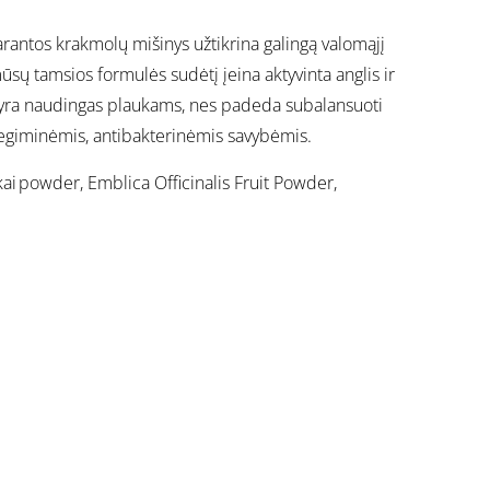
arantos krakmolų mišinys užtikrina galingą valomąjį
ūsų tamsios formulės sudėtį įeina aktyvinta anglis ir
akai yra naudingas plaukams, nes padeda subalansuoti
ždegiminėmis, antibakterinėmis savybėmis.
ai powder, Emblica Officinalis Fruit Powder,