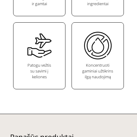
ir gamtai
ingredientai
Patogu vežtis
Koncentruoti
su savimi į
gaminiai užtikrins
keliones
ilgą naudojimą
Panašūs produktai