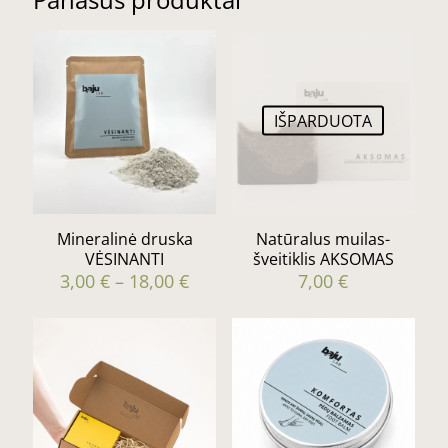
IŠPARDUOTA
Mineralinė druska
Natūralus muilas-
VĖSINANTI
šveitiklis AKSOMAS
Price
3,00
€
–
18,00
€
7,00
€
range:
This
3,00 €
product
through
has
18,00 €
multiple
variants.
The
options
may