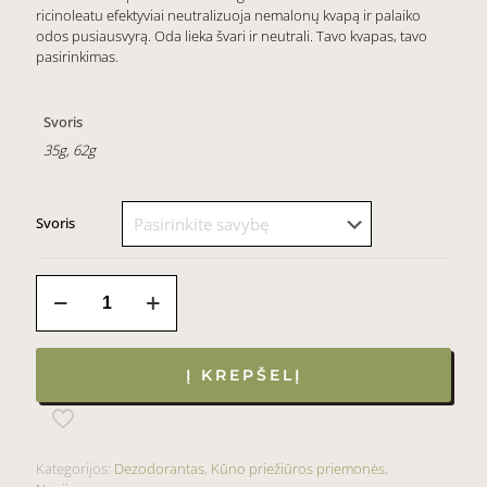
10,00 €
ricinoleatu efektyviai neutralizuoja nemalonų kvapą ir palaiko
through
odos pusiausvyrą. Oda lieka švari ir neutrali. Tavo kvapas, tavo
pasirinkimas.
16,00 €
Svoris
35g, 62g
Svoris
produkto
kiekis:
Natūralus
dezodorantas
DARNUMAS
Į KREPŠELĮ
Kategorijos:
Dezodorantas
,
Kūno priežiūros priemonės
,