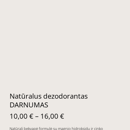
Natūralus dezodorantas
DARNUMAS
Price
10,00
€
–
16,00
€
range:
Natūrali bekvapė formulė su magnio hidroksidu ir cinko