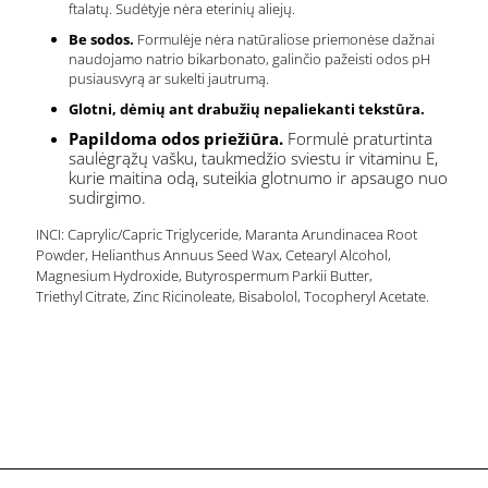
ftalatų. Sudėtyje nėra eterinių aliejų.
Be sodos.
Formulėje nėra natūraliose priemonėse dažnai
naudojamo natrio bikarbonato, galinčio pažeisti odos pH
pusiausvyrą ar sukelti jautrumą.
Glotni, dėmių ant drabužių nepaliekanti tekstūra.
Papildoma odos priežiūra.
Formulė praturtinta
saulėgrąžų vašku, taukmedžio sviestu ir vitaminu E,
kurie maitina odą, suteikia glotnumo ir apsaugo nuo
sudirgimo.
INCI: Caprylic/Capric Triglyceride, Maranta Arundinacea Root
Powder, Helianthus Annuus Seed Wax, Cetearyl Alcohol,
Magnesium Hydroxide, Butyrospermum Parkii Butter,
Triethyl Citrate, Zinc Ricinoleate, Bisabolol, Tocopheryl Acetate.