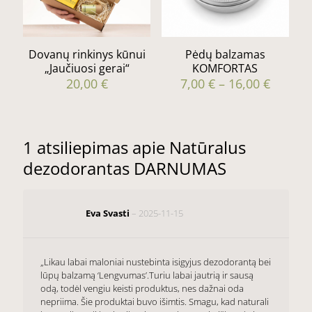
be
chosen
on
the
Dovanų rinkinys kūnui
Pėdų balzamas
product
„Jaučiuosi gerai“
KOMFORTAS
page
Price
20,00
€
7,00
€
–
16,00
€
range:
This
7,00 €
product
throug
has
16,00 €
multiple
1 atsiliepimas apie
Natūralus
variants.
dezodorantas DARNUMAS
The
options
may
be
Eva Svasti
–
2025-11-15
chosen
on
the
product
„Likau labai maloniai nustebinta isigyjus dezodorantą bei
page
lūpų balzamą ‘Lengvumas’.Turiu labai jautrią ir sausą
odą, todėl vengiu keisti produktus, nes dažnai oda
nepriima. Šie produktai buvo išimtis. Smagu, kad naturali