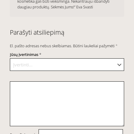
kosmetika gali būti veiksminga. Nekantrauju išbandyti
daugiau produktų. Sėkmės Jums!” Eva Svasti
Parašyti atsiliepimą
El. pašto adresas nebus skelbiamas.
Būtini laukeliai pažymėti
*
Jūsų įvertinimas
*