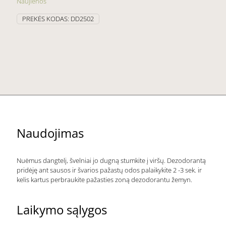
Naujienos
PREKĖS KODAS:
DD2502
Naudojimas
Nuėmus dangtelį, švelniai jo dugną stumkite į viršų. Dezodorantą
pridėję ant sausos ir švarios pažastų odos palaikykite 2 -3 sek. ir
kelis kartus perbraukite pažasties zoną dezodorantu žemyn.
Laikymo sąlygos