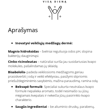
Aprašymas
Inovatyvi veikliųjų medžiagų dermė:
Magnio hidroksidas
– švelniai reguliuoja odos pH, slopina
bakterijų dauginimąsi.
Cinko ricinoleatas
– natūraliai suriša jau susidariusias kvapo
molekules, pašalindamas jų sklaidą.
Bisabololis-
padeda veikliosioms medžiagoms geriau
prasiskverbti į odą ir veikti efektyviau, pasižymi stipriomis
priešuždegiminėmis savybėmis, mažina paraudimą, ramina odą.
Bekvapė formulė
. Specialiai sukurta neutralaus kvapo
formulė nepalieka aromato, todėl nesimaišo su jūsų
mėgiamais kvepalais ir nekeičia jūsų pasirinkto kvapo
charakterio.
Saugūs ingredientai
– be aliuminio druskų, parabenų,