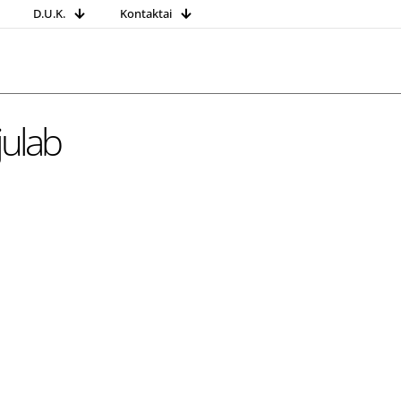
D.U.K.
Kontaktai
ulab