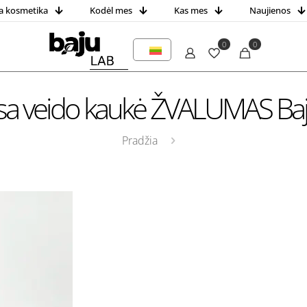
a kosmetika
Kodėl mes
Kas mes
Naujienos
0
0
sa veido kaukė ŽVALUMAS Baj
Pradžia